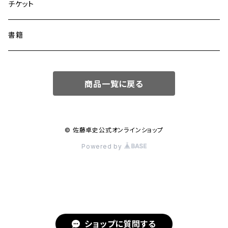
協奏曲
出版譜
チケット
室内楽
PDFダウンロード
書籍
参加作品
商品一覧に戻る
© 佐藤卓史公式オンラインショップ
Powered by
ショップに質問する