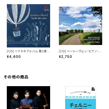
[CD] ソナチネアルバム 第2巻
[CD] ベートーヴェン：ピアノ・ソ
(2枚組)
ナタ 第12～15番
¥4,400
¥2,750
その他の商品