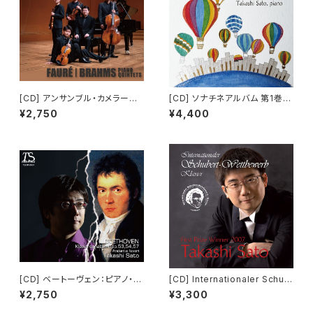
[CD] アンサンブル・カメラート
[CD] ソナチネアルバム 第1巻
フォーレ＆ブラームス：ピアノ五
(2枚組)
¥2,750
¥4,400
重奏曲
[CD] ベートーヴェン：ピアノ・ソ
[CD] Internationaler Schub
ナタ 第21～23番、ほか
ert-Wettbewerb - Klavier 2
¥2,750
¥3,300
007 Takashi Sato