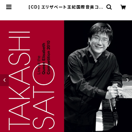
[CD] エリザベート王妃国際音楽コン
クール2010ライヴ 佐藤卓史 | 佐藤
卓史公式オンラインショップ