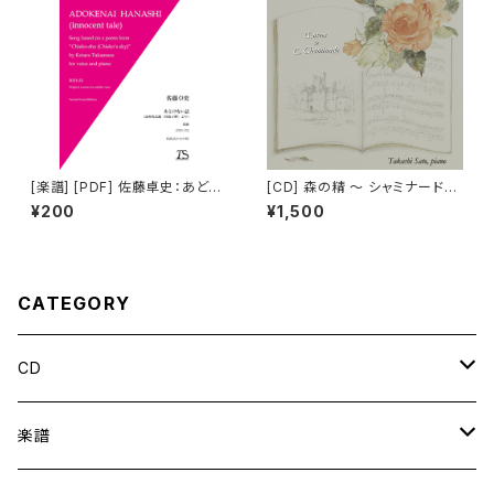
[楽譜] [PDF] 佐藤卓史：あどけ
[CD] 森の精 ～ シャミナード：
ない話（歌曲）原調（高中声）
ピアノ小品集
¥200
¥1,500
CATEGORY
CD
ソロ
楽譜