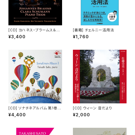
[CD] ヨハネス・ブラームス＆ク
[書籍] チェルニー活用法
ララ・シューマン：ピアノ・トリオ
¥3,400
¥1,760
中村太地vn 辻本玲vc 佐藤卓
史pf
[CD] ソナチネアルバム 第1巻
[CD] ウィーン 音だより
(2枚組)
¥4,400
¥2,000