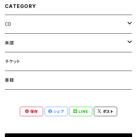
CATEGORY
CD
ソロ
楽譜
協奏曲
出版譜
チケット
室内楽
PDFダウンロード
書籍
参加作品
保存
シェア
LINE
ポスト