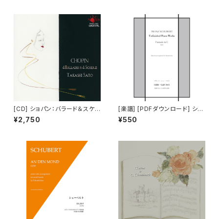
太地vn 佐藤卓史pf
[CD] ショパン：バラード＆スケル
[楽譜] [PDFダウンロード] シュ
ツォ全曲
ーベルト：幻想曲D605（佐藤卓
¥2,750
¥550
史による補筆完成版）