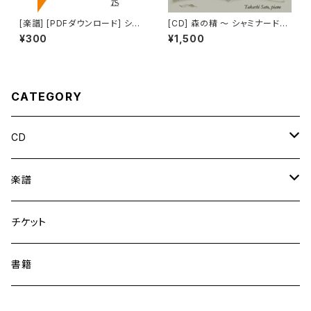
[楽譜] [PDFダウンロード] シュ
[CD] 森の精 ～ シャミナード：
ーベルト／佐藤卓史：月に寄す
ピアノ小品集
¥300
¥1,500
（小さい手のためのピアノ独奏
版）
CATEGORY
CD
ソロ
楽譜
協奏曲
出版譜
チケット
室内楽
PDFダウンロード
書籍
参加作品