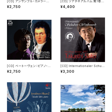
[CD] アンサンブル・カメラート
[CD] ソナチネアルバム 第1巻
フォーレ＆ブラームス：ピアノ五
(2枚組)
¥2,750
¥4,400
重奏曲
[CD] ベートーヴェン：ピアノ・ソ
[CD] Internationaler Schub
ナタ 第21～23番、ほか
ert-Wettbewerb - Klavier 2
¥2,750
¥3,300
007 Takashi Sato