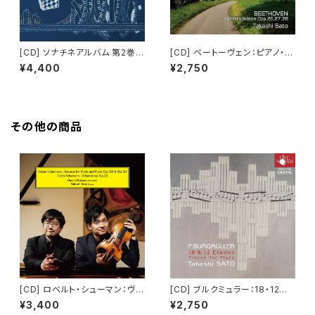
[CD] ソナチネアルバム 第2巻
[CD] ベートーヴェン：ピアノ・ソ
(2枚組)
ナタ 第12～15番
¥4,400
¥2,750
その他の商品
[CD] ロベルト・シューマン：ヴァ
[CD] ブルクミュラー：18・12の
イオリン・ソナタ第1・2番 クララ・
練習曲、ほか
¥3,400
¥2,750
シューマン：3つのロマンス 中村